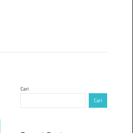
Cari
Cari
ch