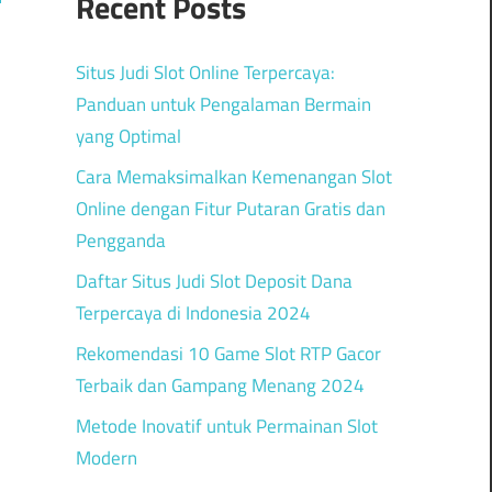
Recent Posts
Situs Judi Slot Online Terpercaya:
Panduan untuk Pengalaman Bermain
yang Optimal
Cara Memaksimalkan Kemenangan Slot
Online dengan Fitur Putaran Gratis dan
Pengganda
Daftar Situs Judi Slot Deposit Dana
Terpercaya di Indonesia 2024
Rekomendasi 10 Game Slot RTP Gacor
Terbaik dan Gampang Menang 2024
Metode Inovatif untuk Permainan Slot
Modern