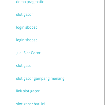
demo pragmatic
slot gacor
login sbobet
login sbobet
Judi Slot Gacor
slot gacor
slot gacor gampang menang
link slot gacor
slot gacor hari ini